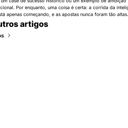
á um case de sucesso histórico ou um exemplo de ambição 
ional. Por enquanto, uma coisa é certa: a corrida da intelig
 está apenas começando, e as apostas nunca foram tão altas
utros artigos
os
Newsletter Data Hackers: 
Gratuita, sem spam, sem 
paywall.
Acompanhe essa todas a 
Inscreva-se
novidades da área de 
dados e IA, na nossa 
Newsletter semanal.