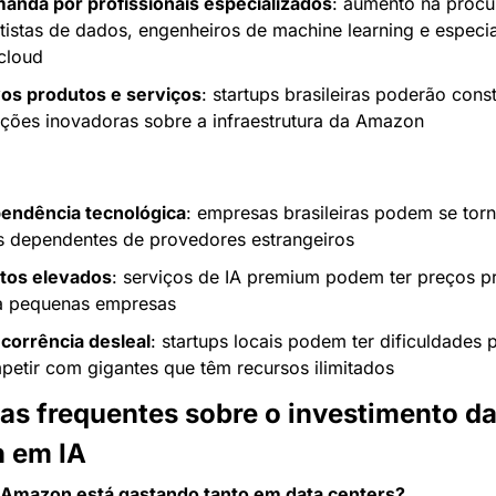
anda por profissionais especializados
: aumento na procur
tistas de dados, engenheiros de machine learning e especial
cloud
os produtos e serviços
: startups brasileiras poderão constr
uções inovadoras sobre a infraestrutura da Amazon
endência tecnológica
: empresas brasileiras podem se torn
s dependentes de provedores estrangeiros
tos elevados
: serviços de IA premium podem ter preços pro
a pequenas empresas
corrência desleal
: startups locais podem ter dificuldades p
petir com gigantes que têm recursos ilimitados
as frequentes sobre o investimento da
 em IA
 Amazon está gastando tanto em data centers?