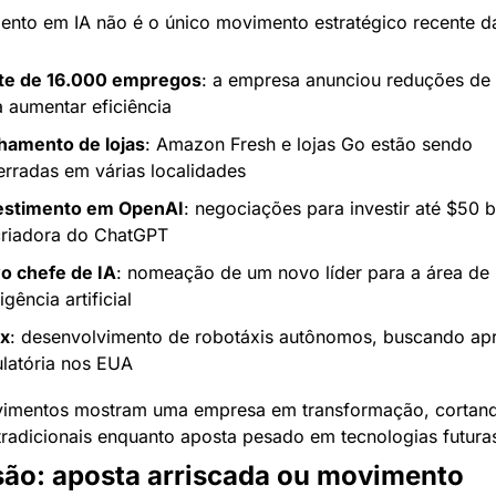
mento em IA não é o único movimento estratégico recente 
te de 16.000 empregos
: a empresa anunciou reduções de 
 aumentar eficiência
hamento de lojas
: Amazon Fresh e lojas Go estão sendo 
erradas em várias localidades
estimento em OpenAI
: negociações para investir até $50 bi
criadora do ChatGPT
o chefe de IA
: nomeação de um novo líder para a área de 
ligência artificial
x
: desenvolvimento de robotáxis autônomos, buscando ap
ulatória nos EUA
imentos mostram uma empresa em transformação, cortand
tradicionais enquanto aposta pesado em tecnologias futura
ão: aposta arriscada ou movimento 