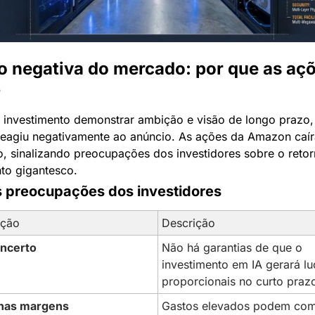
o negativa do mercado: por que as açõ
?
 investimento demonstrar ambição e visão de longo prazo, 
eagiu negativamente ao anúncio. As ações da Amazon caír
, sinalizando preocupações dos investidores sobre o retor
nto gigantesco.
s preocupações dos investidores
ação
Descrição
incerto
Não há garantias de que o 
investimento em IA gerará luc
proporcionais no curto praz
nas margens
Gastos elevados podem comp