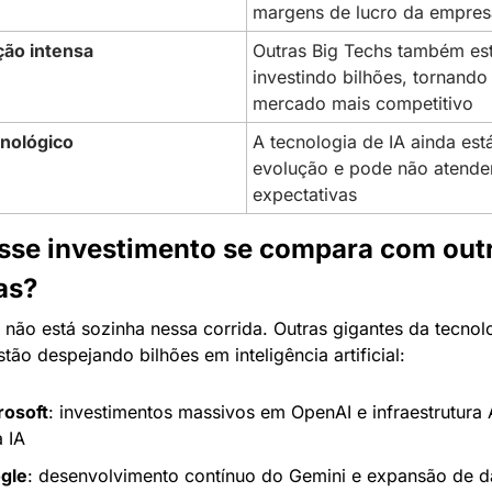
margens de lucro da empres
ão intensa
Outras Big Techs também est
investindo bilhões, tornando 
mercado mais competitivo
cnológico
A tecnologia de IA ainda est
evolução e pode não atender
expectativas
se investimento se compara com outr
as?
ão está sozinha nessa corrida. Outras gigantes da tecnolo
ão despejando bilhões em inteligência artificial:
rosoft
: investimentos massivos em OpenAI e infraestrutura 
 IA
gle
: desenvolvimento contínuo do Gemini e expansão de da