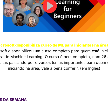
crosoft disponibiliza curso de ML para iniciantes na áre
soft disponibilizou um curso completo para quem está inici
ea de Machine Learning. O curso é bem completo, com 26 a
uitas passando por diversos temas importantes para quem e
iniciando na área, vale a pena conferir. (em Inglês)
S DA SEMANA