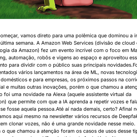
começar, vamos direto para uma polêmica que dominou a int
 última semana. A Amazon Web Services (divisão de cloud e
logia da Amazon) fez um evento incrível com o foco em Ma
ng, automação, robôs e vigens ao espaço e aproveitou ess
o para dividir com o público suas principais novidades.F
ntados vários lançamentos na área de ML, novas tecnologi
 domésticos e para empresas, os próximos passos na corrid
ial e muitas outras inovações, porém o que chamou a atenç
foi uma novidade na Alexa (aquele assistente virtual da 
) que permite com que a IA aprenda a repetir vozes e fala
e fosse aquela pessoa.Até aí nada demais, certo? Afinal nó
amos aqui mesmo na newsletter vários recursos de Deepfak
tem clonar vozes, não é uma grande novidade nesse meio. 
 o que chamou a atenção foram os casos de usos desse tip