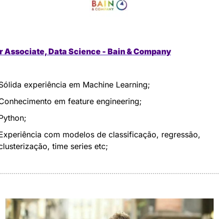
r Associate, Data Science - Bain & Company
Sólida experiência em Machine Learning;
Conhecimento em feature engineering;
Python;
Experiência com modelos de classificação, regressão, 
clusterização, time series etc;