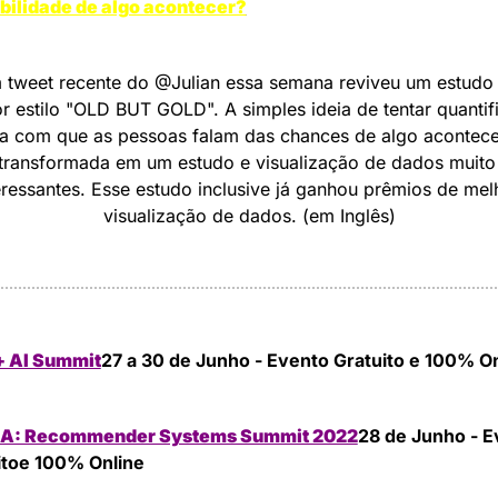
bilidade de algo acontecer?
tweet recente do @Julian essa semana reviveu um estudo 
r estilo "OLD BUT GOLD". A simples ideia de tentar quantifi
a com que as pessoas falam das chances de algo acontecer
transformada em um estudo e visualização de dados muito 
eressantes. Esse estudo inclusive já ganhou prêmios de melh
visualização de dados. (em Inglês)
+ AI Summit
27 a 30 de Junho - Evento Gratuito e 100% On
A: Recommender Systems Summit 2022
28 de Junho - E
itoe 100% Online