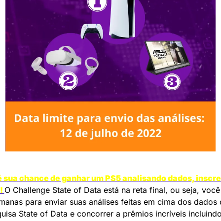
é sua chance de ganhar um PS5 analisando dados, inscre
! 
O Challenge State of Data está na reta final, ou seja, você
manas para enviar suas análises feitas em cima dos dados d
uisa State of Data e concorrer a prêmios incríveis incluindo