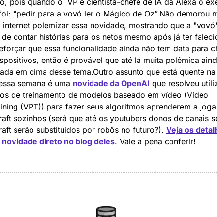
o, pois quando o  VP e cientista-chefe de IA da Alexa o ex
oi: “pedir para a vovó ler o Mágico de Oz”.Não demorou m
 internet polemizar essa novidade, mostrando que a "vovó" 
de contar histórias para os netos mesmo após já ter falecid
forçar que essa funcionalidade ainda não tem data para ch
spositivos, então é provável que até lá muita polêmica ainda
iada em cima desse tema.Outro assunto que está quente na 
 essa semana é uma 
novidade da OpenAI
 que resolveu utili
sos de treinamento de modelos baseado em vídeo (Video 
ining (VPT)) para fazer seus algoritmos aprenderem a jogar
aft sozinhos (será que até os youtubers donos de canais so
aft serão substituidos por robôs no futuro?). 
Veja os detal
 novidade direto no blog deles
. Vale a pena conferir!