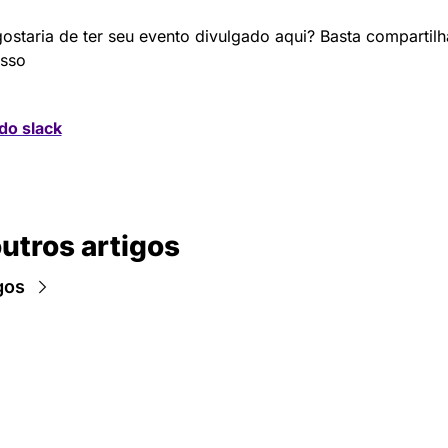
ostaria de ter seu evento divulgado aqui? Basta compartilha
sso 
do slack
outros artigos
gos
Newsletter Data Hackers: 