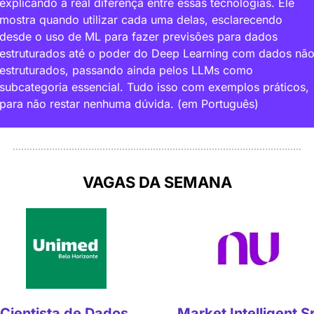
explicando a real diferença entre essas tecnologias. Ele 
mostra quando utilizar cada uma delas, esclarecendo 
desde o uso de ML para fazer previsões para dados 
estruturados até o poder do Deep Learning com dados não
estruturados, passando ainda pelos LLMs como 
subcategoria essencial. Tudo isso com exemplos práticos, 
para não restar nenhuma dúvida.
(em Português) 
VAGAS DA SEMANA
Cientista de Dados 
Market Intelligent Sr