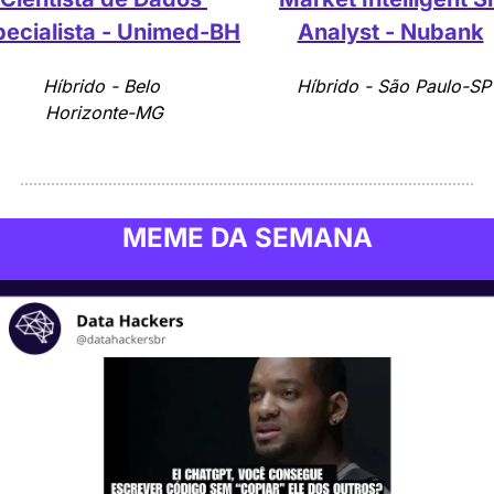
pecialista - Unimed-BH
Analyst - Nubank
Híbrido - Belo 
 Híbrido - São Paulo-SP
Horizonte-MG
MEME DA SEMANA