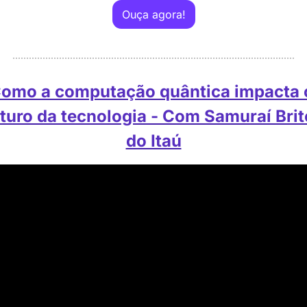
Ouça agora!
omo a computação quântica impacta o
turo da tecnologia - Com Samuraí Brito
do Itaú