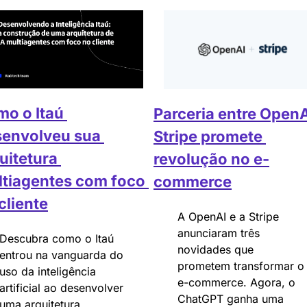
o o Itaú 
Parceria entre OpenAI
envolveu sua 
Stripe promete 
uitetura 
revolução no e-
tiagentes com foco 
commerce
cliente
A OpenAI e a Stripe 
anunciaram três 
Descubra como o Itaú 
novidades que 
entrou na vanguarda do 
prometem transformar o 
uso da inteligência 
e-commerce. Agora, o 
artificial ao desenvolver 
ChatGPT ganha uma 
uma arquitetura 