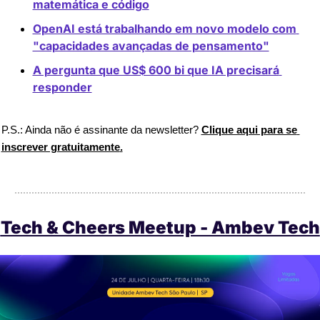
matemática e código
OpenAI está trabalhando em novo modelo com 
"capacidades avançadas de pensamento"
A pergunta que US$ 600 bi que IA precisará 
responder
P.S.: Ainda não é assinante da newsletter? 
Clique aqui para se 
inscrever gratuitamente
.
Tech & Cheers Meetup - Ambev Tech