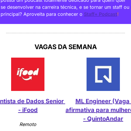
possui um podcast totalmente dedicado para quem quer 
se desenvolver na carreira técnica, e se tornar um staff ou 
principal? Aproveita para conhecer o 
Staff+ Podcast
!
VAGAS DA SEMANA
ntista de Dados Senior 
ML Engineer (Vaga 
- iFood
afirmativa para mulhere
- QuintoAndar
Remoto