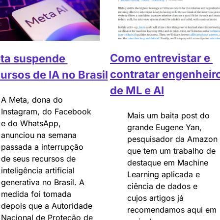
Como entrevistar e 
ta suspende 
contratar engenheiro
ursos de IA no Brasil
de ML e AI
A Meta, dona do 
Instagram, do Facebook 
Mais um baita post do 
e do WhatsApp, 
grande Eugene Yan, 
anunciou na semana 
pesquisador da Amazon 
passada a interrupção 
que tem um trabalho de 
de seus recursos de 
destaque em Machine 
inteligência artificial 
Learning aplicada e 
generativa no Brasil. A 
ciência de dados e 
medida foi tomada 
cujos artigos já 
depois que a Autoridade 
recomendamos aqui em 
Nacional de Proteção de 