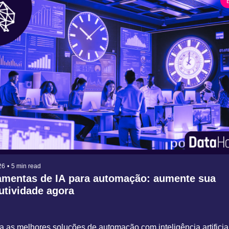
26
•
5 min read
amentas de IA para automação: aumente sua 
utividade agora
 as melhores soluções de automação com inteligência artificial