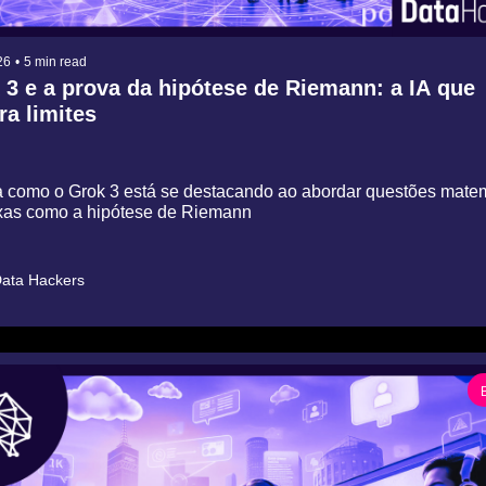
26
•
5 min read
 3 e a prova da hipótese de Riemann: a IA que 
ra limites
 como o Grok 3 está se destacando ao abordar questões matema
as como a hipótese de Riemann
ata Hackers