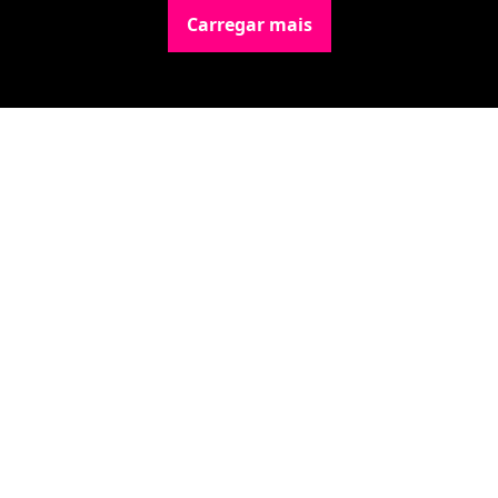
Carregar mais
Newsletter Data Hackers: 
Gratuita, sem spam, sem 
paywall.
Acompanhe essa todas a 
Inscreva-se
novidades da área de 
dados e IA, na nossa 
Newsletter semanal.
© 2026 Data Hackers, todos os direitos reservados.
Powered by beehiiv