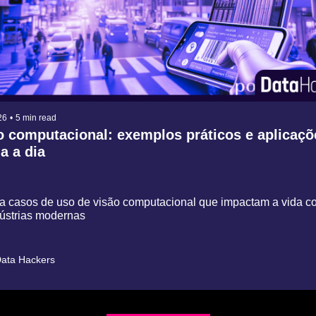
26
•
5 min read
o computacional: exemplos práticos e aplicaçõ
a a dia
a casos de uso de visão computacional que impactam a vida cot
ústrias modernas
ata Hackers