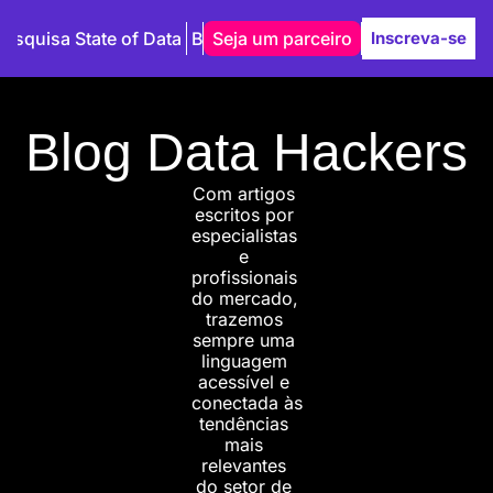
Pesquisa State of Data
Blog
Seja um parceiro
Autores
Inscreva-se
Blog Data Hackers
Com artigos 
escritos por 
especialistas 
e 
profissionais 
do mercado, 
trazemos 
sempre uma 
linguagem 
acessível e 
conectada às 
tendências 
mais 
relevantes 
do setor de 