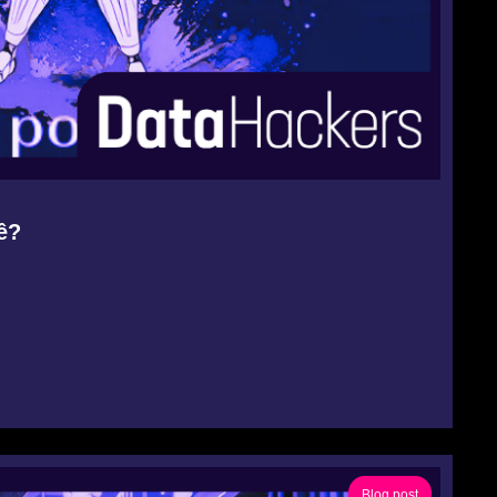
̂?
Blog post