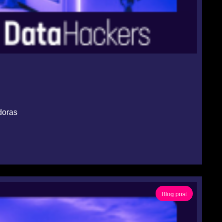
doras
Blog post