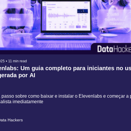
025
•
11 min read
enlabs: Um guia completo para iniciantes no us
gerada por AI
passo sobre como baixar e instalar o Elevenlabs e começar a p
ealista imediatamente
ata Hackers