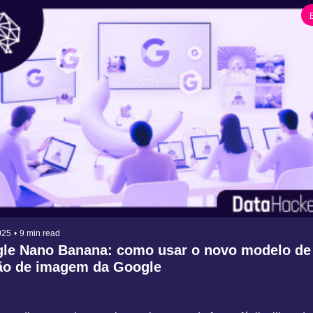
025
•
9 min read
le Nano Banana: como usar o novo modelo de 
̧ão de imagem da Google