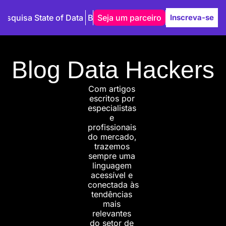
Pesquisa State of Data
Blog
Seja um parceiro
Autores
Inscreva-se
Blog Data Hackers
Com artigos 
escritos por 
especialistas 
e 
profissionais 
do mercado, 
trazemos 
sempre uma 
linguagem 
acessível e 
conectada às 
tendências 
mais 
relevantes 
do setor de 