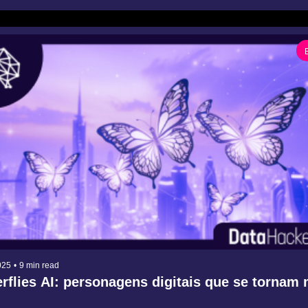
025
•
9 min read
erflies AI: personagens digitais que se tornam 