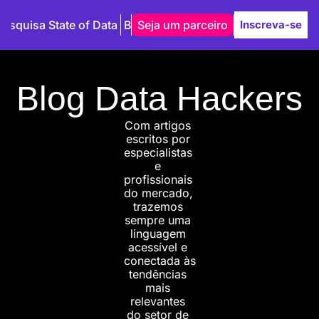
Pesquisa State of Data
Blog
Seja um parceiro
Autores
Inscreva-se
Blog Data Hackers
Com artigos 
escritos por 
especialistas 
e 
profissionais 
do mercado, 
trazemos 
sempre uma 
linguagem 
acessível e 
conectada às 
tendências 
mais 
relevantes 
do setor de 