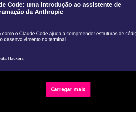
e Code: uma introdução ao assistente de 
ramação da Anthropic
 como o Claude Code ajuda a compreender estruturas de códig
 o desenvolvimento no terminal
ata Hackers
Carregar mais
Newsletter Data Hackers: 
Gratuita, sem spam, sem 