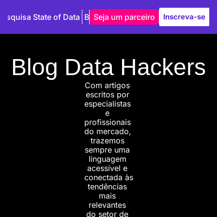
Pesquisa State of Data
Blog
Seja um parceiro
Autores
Inscreva-se
Blog Data Hackers
Com artigos 
escritos por 
especialistas 
e 
profissionais 
do mercado, 
trazemos 
sempre uma 
linguagem 
acessível e 
conectada às 
tendências 
mais 
relevantes 
do setor de 