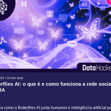
025
•
10 min read
rflies AI: o que é e como funciona a rede social
IA
 como o Butterflies AI junta humanos e inteligência artificial par