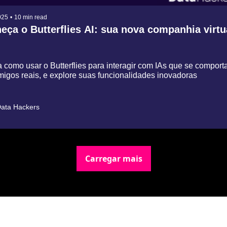
025
•
10 min read
eça o Butterflies AI: sua nova companhia virtu
 como usar o Butterflies para interagir com IAs que se comport
igos reais, e explore suas funcionalidades inovadoras
ata Hackers
Carregar mais
Newsletter Data Hackers: 