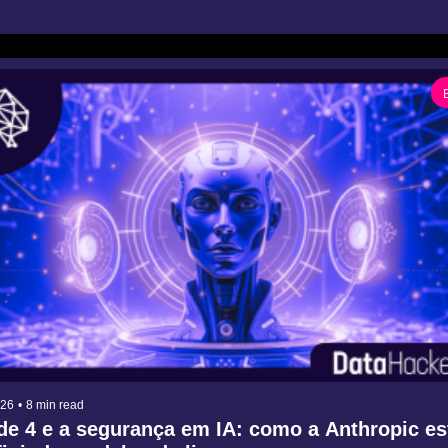
026
•
8 min read
e 4 e a segurança em IA: como a Anthropic esta