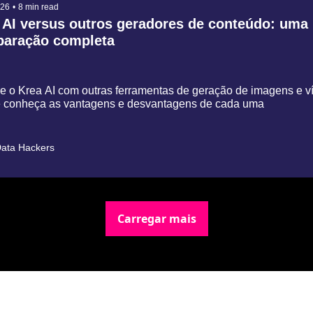
026
•
8 min read
 AI versus outros geradores de conteúdo: uma 
aração completa
 o Krea AI com outras ferramentas de geração de imagens e ví
e conheça as vantagens e desvantagens de cada uma
ata Hackers
Carregar mais
Newsletter Data Hackers: 