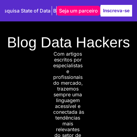
Pesquisa State of Data
Blog
Seja um parceiro
Autores
Inscreva-se
Blog Data Hackers
Com artigos 
escritos por 
especialistas 
e 
profissionais 
do mercado, 
trazemos 
sempre uma 
linguagem 
acessível e 
conectada às 
tendências 
mais 
relevantes 
do setor de 