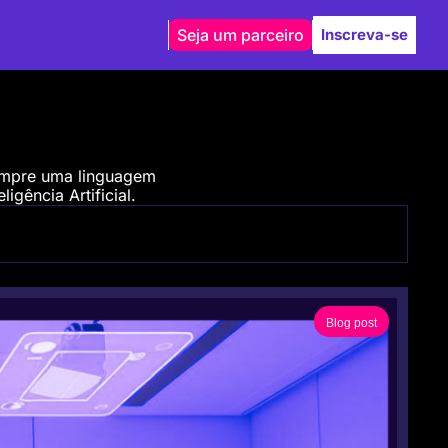
Seja um parceiro
Inscreva-se
empre uma linguagem 
igência Artificial.
Blog post