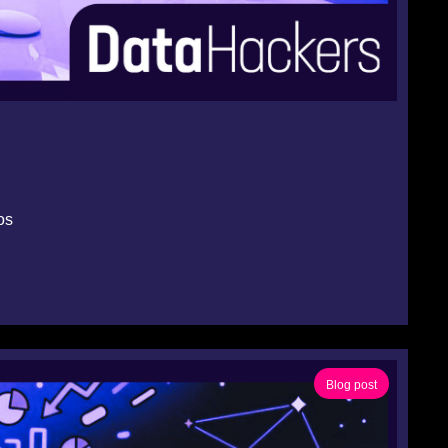
os
Blog post