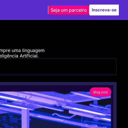
Seja um parceiro
Inscreva-se
empre uma linguagem 
igência Artificial.
Blog post