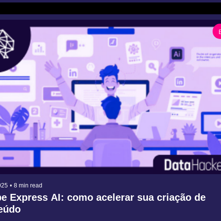
025
•
8 min read
 Express AI: como acelerar sua criação de 
eúdo