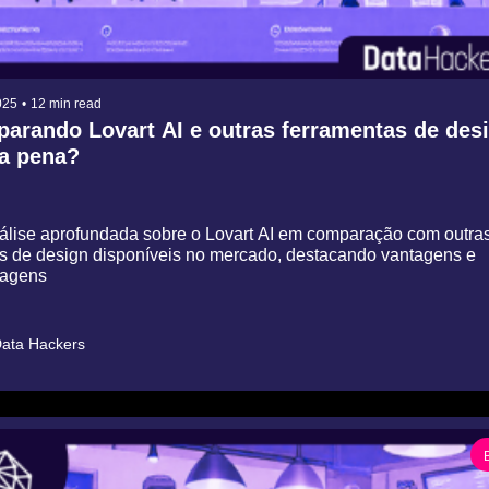
025
•
12 min read
arando Lovart AI e outras ferramentas de desi
 a pena?
́lise aprofundada sobre o Lovart AI em comparação com outras
es de design disponíveis no mercado, destacando vantagens e 
tagens
ata Hackers