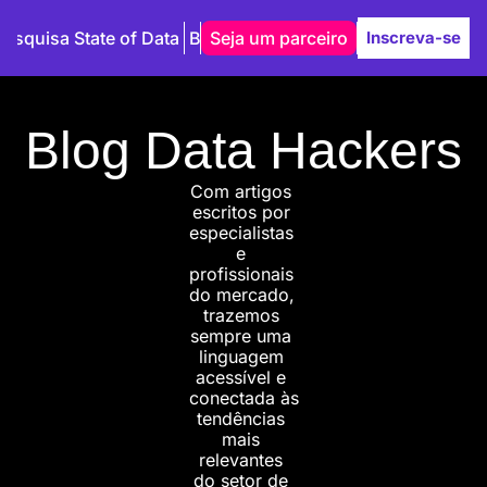
Pesquisa State of Data
Blog
Seja um parceiro
Autores
Inscreva-se
Blog Data Hackers
Com artigos 
escritos por 
especialistas 
e 
profissionais 
do mercado, 
trazemos 
sempre uma 
linguagem 
acessível e 
conectada às 
tendências 
mais 
relevantes 
do setor de 