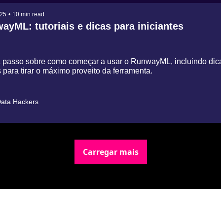
025
•
10 min read
ayML: tutoriais e dicas para iniciantes
 passo sobre como começar a usar o RunwayML, incluindo dica
 para tirar o máximo proveito da ferramenta.
ata Hackers
Carregar mais
Newsletter Data Hackers: 