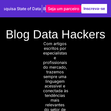
Pesquisa State of Data
Blog
Seja um parceiro
Autores
Inscreva-se
Blog Data Hackers
Com artigos 
escritos por 
especialistas 
e 
profissionais 
do mercado, 
trazemos 
sempre uma 
linguagem 
acessível e 
conectada às 
tendências 
mais 
relevantes 
do setor de 