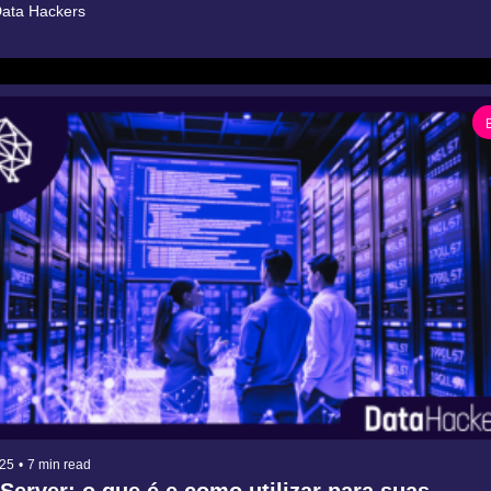
ata Hackers
025
•
7 min read
erver: o que é e como utilizar para suas 