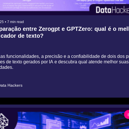
025
•
7 min read
aração entre Zerogpt e GPTZero: qual é o melh
icador de texto?
as funcionalidades, a precisão e a confiabilidade de dois dos pr
res de texto gerados por IA e descubra qual atende melhor suas 
dades.
ata Hackers