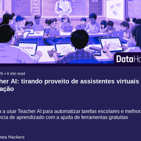
26
•
6 min read
er AI: tirando proveito de assistentes virtuais 
ção
a usar Teacher AI para automatizar tarefas escolares e melhora
̂ncia de aprendizado com a ajuda de ferramentas gratuitas
ata Hackers