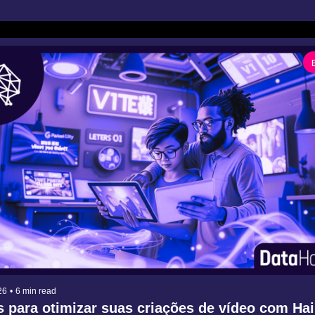
26
•
6 min read
 para otimizar suas criações de vídeo com Hai