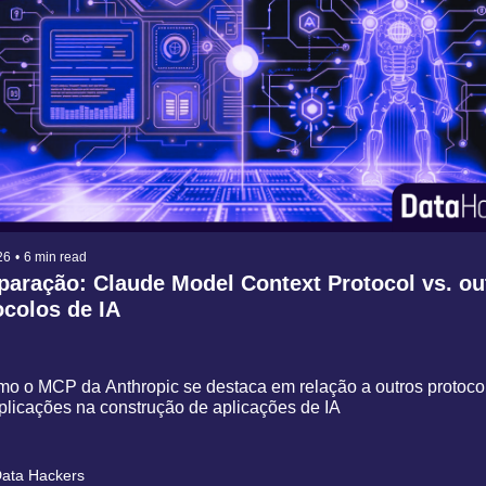
26
•
6 min read
aração: Claude Model Context Protocol vs. out
ocolos de IA
o o MCP da Anthropic se destaca em relação a outros protocol
licações na construção de aplicações de IA
ata Hackers