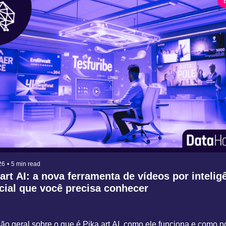
26
•
5 min read
art AI: a nova ferramenta de vídeos por inteligê
icial que você precisa conhecer
̃o geral sobre o que é Pika.art AI, como ele funciona e como p