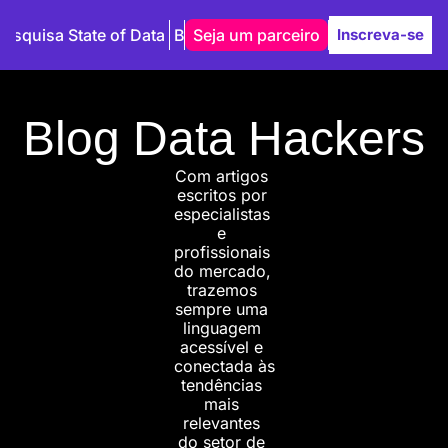
Pesquisa State of Data
Blog
Seja um parceiro
Autores
Inscreva-se
Blog Data Hackers
Com artigos 
escritos por 
especialistas 
e 
profissionais 
do mercado, 
trazemos 
sempre uma 
linguagem 
acessível e 
conectada às 
tendências 
mais 
relevantes 
do setor de 