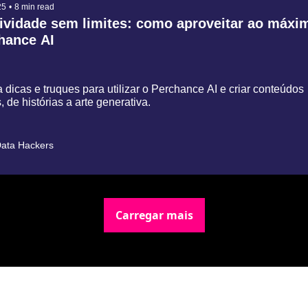
25
•
8 min read
tividade sem limites: como aproveitar ao máxim
hance AI
dicas e truques para utilizar o Perchance AI e criar conteúdos 
s, de histórias a arte generativa.
ata Hackers
Carregar mais
Newsletter Data Hackers: 