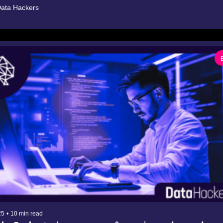
ata Hackers
25
•
10 min read