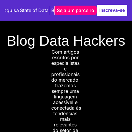
Pesquisa State of Data
Blog
Seja um parceiro
Autores
Inscreva-se
Blog Data Hackers
Com artigos 
escritos por 
especialistas 
e 
profissionais 
do mercado, 
trazemos 
sempre uma 
linguagem 
acessível e 
conectada às 
tendências 
mais 
relevantes 
do setor de 