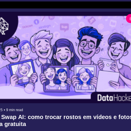
25
•
9 min read
 Swap AI: como trocar rostos em vídeos e fotos
a gratuita