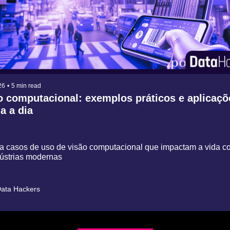
26
•
5 min read
o computacional: exemplos práticos e aplicaçõ
a a dia
a casos de uso de visão computacional que impactam a vida cot
ústrias modernas
ata Hackers