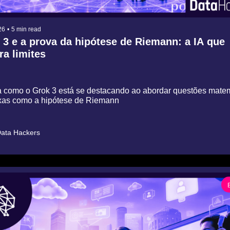
26
•
5 min read
 3 e a prova da hipótese de Riemann: a IA que 
ra limites
 como o Grok 3 está se destacando ao abordar questões matema
as como a hipótese de Riemann
ata Hackers