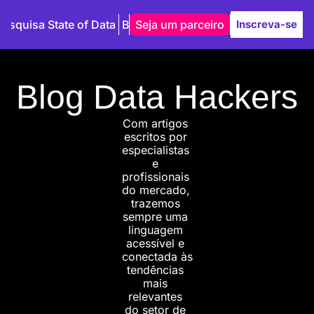
Pesquisa State of Data
Blog
Seja um parceiro
Autores
Inscreva-se
Blog Data Hackers
Com artigos 
escritos por 
especialistas 
e 
profissionais 
do mercado, 
trazemos 
sempre uma 
linguagem 
acessível e 
conectada às 
tendências 
mais 
relevantes 
do setor de 