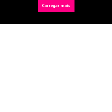
Carregar mais
Newsletter Data Hackers: 
Gratuita, sem spam, sem 
paywall.
Acompanhe essa todas a 
Inscreva-se
novidades da área de 
dados e IA, na nossa 
Newsletter semanal.
© 2026 Data Hackers, todos os direitos reservados.
Powered by beehiiv