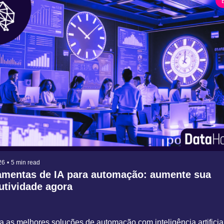
26
•
5 min read
amentas de IA para automação: aumente sua 
utividade agora
 as melhores soluções de automação com inteligência artificial