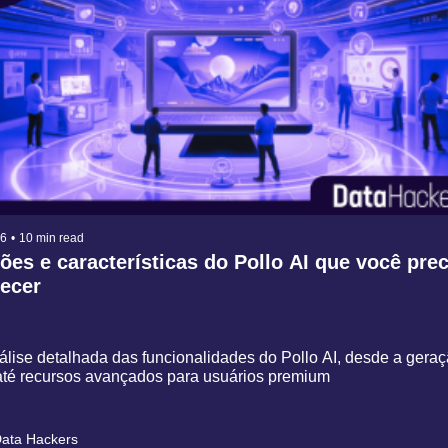
26
•
10 min read
ões e características do Pollo AI que você prec
ecer
lise detalhada das funcionalidades do Pollo AI, desde a geraça
até recursos avançados para usuários premium
ata Hackers