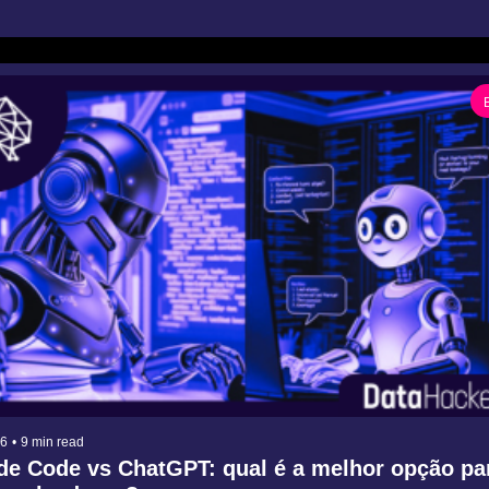
26
•
9 min read
e Code vs ChatGPT: qual é a melhor opção par