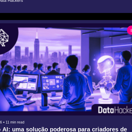
ata Hackers
26
•
11 min read
 AI: uma solução poderosa para criadores de 