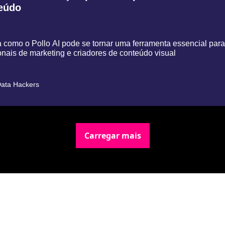
eúdo
 como o Pollo AI pode se tornar uma ferramenta essencial para 
onais de marketing e criadores de conteúdo visual
ata Hackers
Carregar mais
Newsletter Data Hackers: 
Gratuita, sem spam, sem 
paywall.