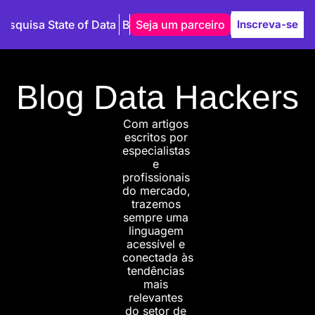
Pesquisa State of Data
Blog
Seja um parceiro
Autores
Inscreva-se
Blog Data Hackers
Com artigos 
escritos por 
especialistas 
e 
profissionais 
do mercado, 
trazemos 
sempre uma 
linguagem 
acessível e 
conectada às 
tendências 
mais 
relevantes 
do setor de 