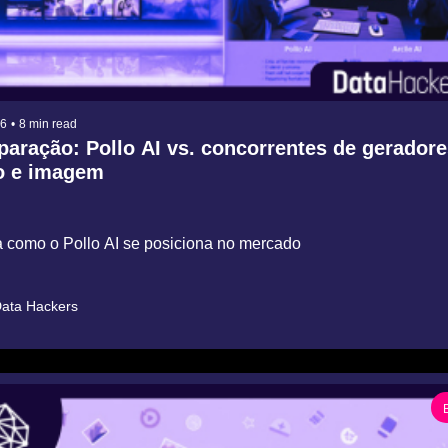
26
•
8 min read
aração: Pollo AI vs. concorrentes de geradore
eo e imagem
 como o Pollo AI se posiciona no mercado
ata Hackers