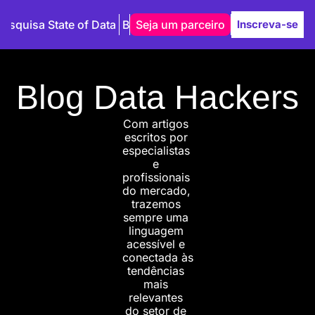
Pesquisa State of Data
Blog
Seja um parceiro
Autores
Inscreva-se
Blog Data Hackers
Com artigos 
escritos por 
especialistas 
e 
profissionais 
do mercado, 
trazemos 
sempre uma 
linguagem 
acessível e 
conectada às 
tendências 
mais 
relevantes 
do setor de 