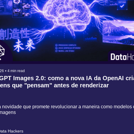
026
•
4 min read
GPT Images 2.0: como a nova IA da OpenAI cria
ens que "pensam" antes de renderizar
 novidade que promete revolucionar a maneira como modelos d
imagens
ata Hackers