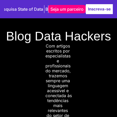
Pesquisa State of Data
Blog
Seja um parceiro
Autores
Inscreva-se
Blog Data Hackers
Com artigos 
escritos por 
especialistas 
e 
profissionais 
do mercado, 
trazemos 
sempre uma 
linguagem 
acessível e 
conectada às 
tendências 
mais 
relevantes 
do setor de 