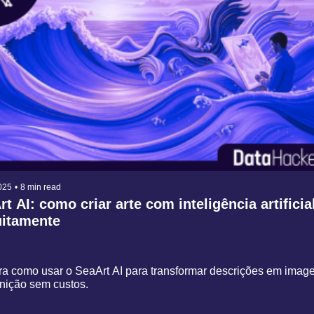
025
•
8 min read
t AI: como criar arte com inteligência artificial
uitamente
a como usar o SeaArt AI para transformar descrições em image
inição sem custos.