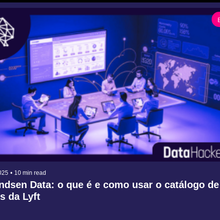
025
•
10 min read
dsen Data: o que é e como usar o catálogo de 
s da Lyft