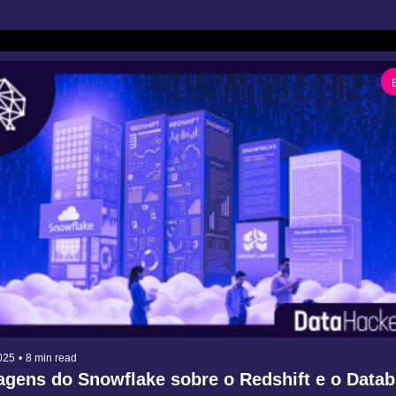
025
•
8 min read
agens do Snowflake sobre o Redshift e o Datab