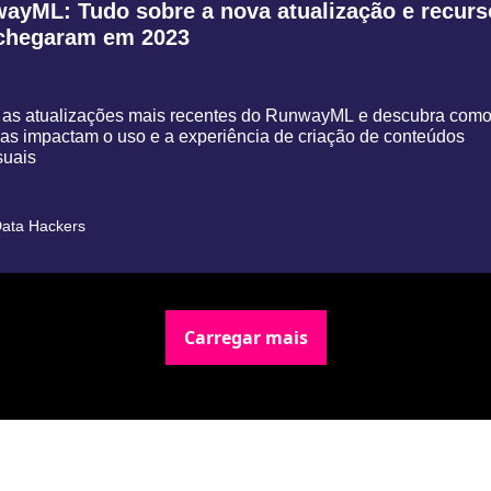
ayML: Tudo sobre a nova atualização e recurs
chegaram em 2023
 as atualizações mais recentes do RunwayML e descubra como
s impactam o uso e a experiência de criação de conteúdos 
suais
ata Hackers
Carregar mais
Newsletter Data Hackers: 