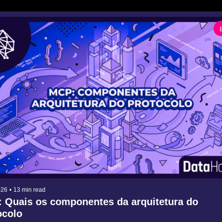
026
•
13 min read
 Quais os componentes da arquitetura do 
ocolo