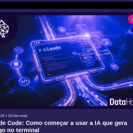
026
•
10 min read
de Code: Como começar a usar a IA que gera 
go no terminal