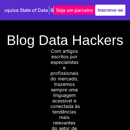
Pesquisa State of Data
Blog
Seja um parceiro
Autores
Inscreva-se
Blog Data Hackers
Com artigos 
escritos por 
especialistas 
e 
profissionais 
do mercado, 
trazemos 
sempre uma 
linguagem 
acessível e 
conectada às 
tendências 
mais 
relevantes 
do setor de 