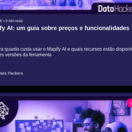
26
•
8 min read
fy AI: um guia sobre preços e funcionalidades
 quanto custa usar o Mapify AI e quais recursos estão disponív
es versões da ferramenta
ata Hackers