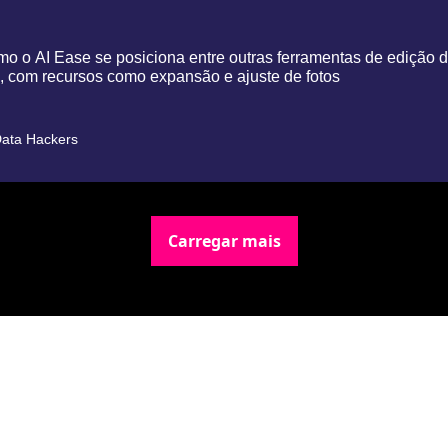
o o AI Ease se posiciona entre outras ferramentas de edição d
 com recursos como expansão e ajuste de fotos
ata Hackers
Carregar mais
Newsletter Data Hackers: 
Gratuita, sem spam, sem 
paywall.