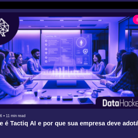
26
•
11 min read
e é Tactiq AI e por que sua empresa deve adota