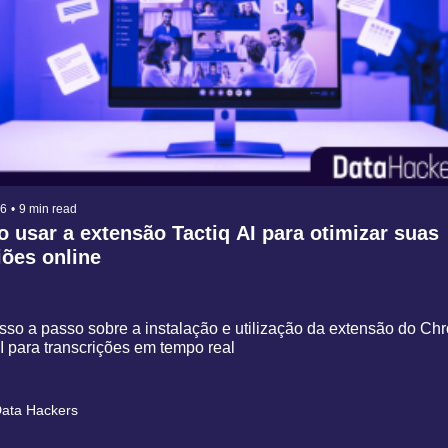
26
•
9 min read
 usar a extensão Tactiq AI para otimizar suas 
ões online
so a passo sobre a instalação e utilização da extensão do Ch
I para transcrições em tempo real
ata Hackers