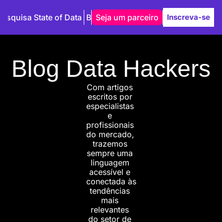
Pesquisa State of Data
Blog
Seja um parceiro
Autores
Inscreva-se
Blog Data Hackers
Com artigos 
escritos por 
especialistas 
e 
profissionais 
do mercado, 
trazemos 
sempre uma 
linguagem 
acessível e 
conectada às 
tendências 
mais 
relevantes 
do setor de 