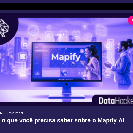
26
•
8 min read
 o que você precisa saber sobre o Mapify AI