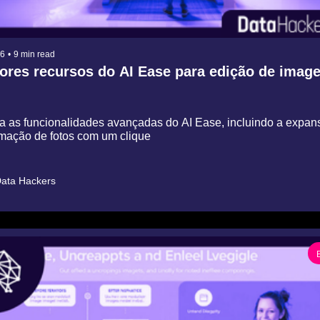
26
•
9 min read
ores recursos do AI Ease para edição de imag
 as funcionalidades avançadas do AI Ease, incluindo a expansa
mação de fotos com um clique
ata Hackers