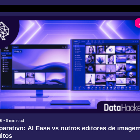
26
•
8 min read
arativo: AI Ease vs outros editores de imagem
uitos