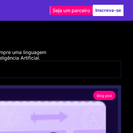
Seja um parceiro
Inscreva-se
empre uma linguagem 
igência Artificial.
Blog post