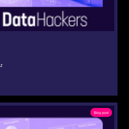
az
Blog post