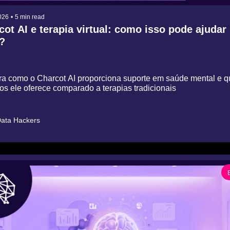
026
•
5 min read
ot AI e terapia virtual: como isso pode ajudar 
?
a como o Charcot AI proporciona suporte em saúde mental e qu
ios ele oferece comparado a terapias tradicionais
ata Hackers