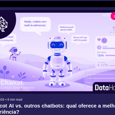
026
•
8 min read
ot AI vs. outros chatbots: qual oferece a melho
iência?