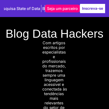
Pesquisa State of Data
Blog
Seja um parceiro
Autores
Inscreva-se
Blog Data Hackers
Com artigos 
escritos por 
especialistas 
e 
profissionais 
do mercado, 
trazemos 
sempre uma 
linguagem 
acessível e 
conectada às 
tendências 
mais 
relevantes 
do setor de 