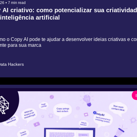
026
•
7 min read
AI criativo: como potencializar sua criatividad
nteligência artificial
o o Copy AI pode te ajudar a desenvolver ideias criativas e con
nte para sua marca
ata Hackers