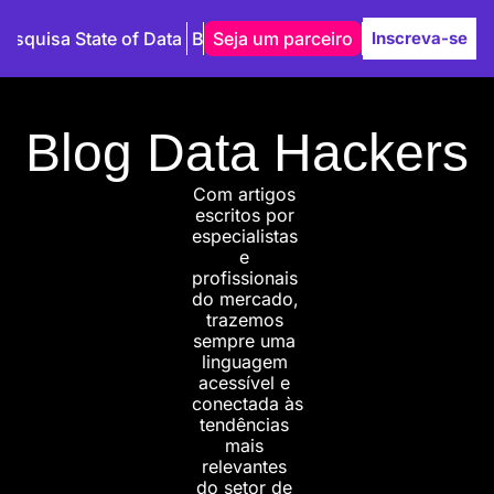
Pesquisa State of Data
Blog
Seja um parceiro
Autores
Inscreva-se
Blog Data Hackers
Com artigos 
escritos por 
especialistas 
e 
profissionais 
do mercado, 
trazemos 
sempre uma 
linguagem 
acessível e 
conectada às 
tendências 
mais 
relevantes 
do setor de 