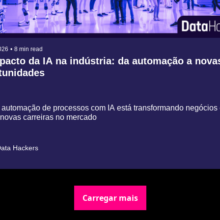
026
•
8 min read
acto da IA na indústria: da automação a novas
tunidades
automação de processos com IA está transformando negócios 
 novas carreiras no mercado
ata Hackers
Carregar mais