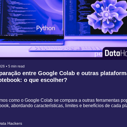
026
•
5 min read
aração entre Google Colab e outras plataform
otebook: o que escolher?
mos como o Google Colab se compara a outras ferramentas pop
ook, abordando características, limites e benefícios de cada p
ata Hackers