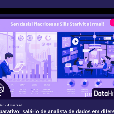
026
•
4 min read
rativo: salário de analista de dados em difere