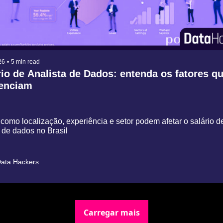
26
•
5 min read
rio de Analista de Dados: entenda os fatores qu
uenciam
como localização, experiência e setor podem afetar o salário d
 de dados no Brasil
ata Hackers
Carregar mais