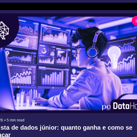
26
•
5 min read
ista de dados júnior: quanto ganha e como se 
acar