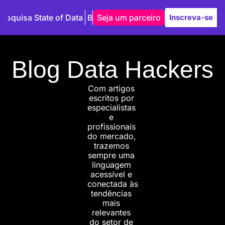
Pesquisa State of Data
Blog
Seja um parceiro
Autores
Inscreva-se
Blog Data Hackers
Com artigos 
escritos por 
especialistas 
e 
profissionais 
do mercado, 
trazemos 
sempre uma 
linguagem 
acessível e 
conectada às 
tendências 
mais 
relevantes 
do setor de 