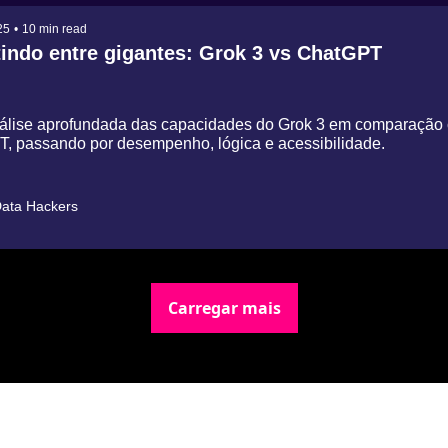
25
•
10 min read
tindo entre gigantes: Grok 3 vs ChatGPT
́lise aprofundada das capacidades do Grok 3 em comparação 
, passando por desempenho, lógica e acessibilidade.
ata Hackers
Carregar mais
Newsletter Data Hackers: 