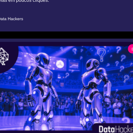
eias em poucos cliques.
ata Hackers