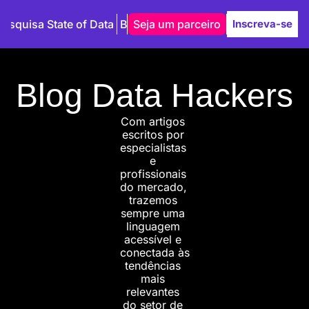
Pesquisa State of Data
Blog
Seja um parceiro
Autores
Inscreva-se
Blog Data Hackers
Com artigos 
escritos por 
especialistas 
e 
profissionais 
do mercado, 
trazemos 
sempre uma 
linguagem 
acessível e 
conectada às 
tendências 
mais 
relevantes 
do setor de 