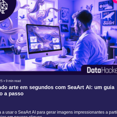
25
•
9 min read
ndo arte em segundos com SeaArt AI: um guia 
o a passo
 a usar o SeaArt AI para gerar imagens impressionantes a partir