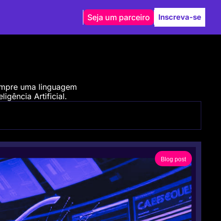
Seja um parceiro
Inscreva-se
empre uma linguagem 
igência Artificial.
Blog post