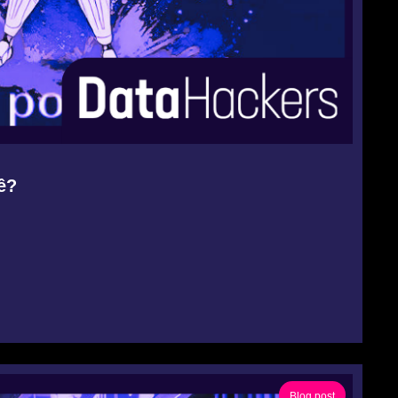
̂?
Blog post