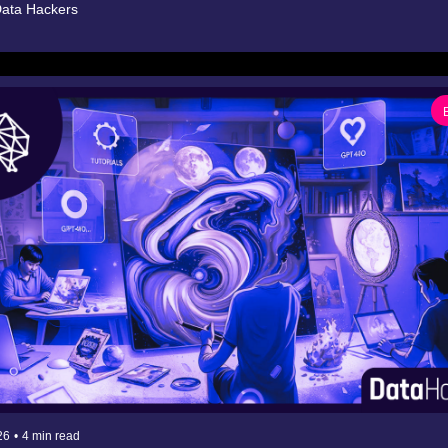
ata Hackers
26
•
4 min read