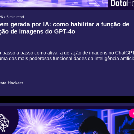
26
•
5 min read
m gerada por IA: como habilitar a função de 
ção de imagens do GPT-4o
 passo a passo como ativar a geração de imagens no ChatGPT e
ma das mais poderosas funcionalidades da inteligência artificia
ata Hackers