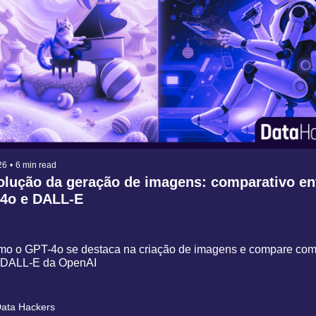
26
•
6 min read
lução da geração de imagens: comparativo ent
4o e DALL-E
mo o GPT-4o se destaca na criação de imagens e compare com 
 DALL-E da OpenAI
ata Hackers