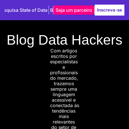
Pesquisa State of Data
Blog
Seja um parceiro
Autores
Inscreva-se
Blog Data Hackers
Com artigos 
escritos por 
especialistas 
e 
profissionais 
do mercado, 
trazemos 
sempre uma 
linguagem 
acessível e 
conectada às 
tendências 
mais 
relevantes 
do setor de 