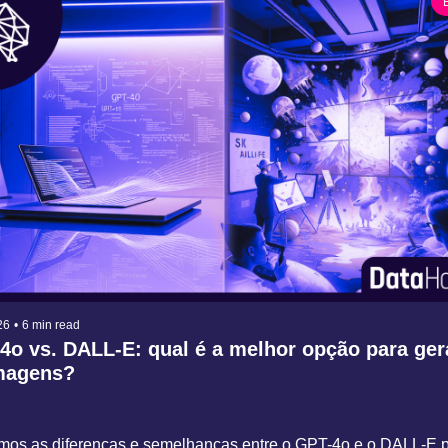
26
•
6 min read
o vs. DALL-E: qual é a melhor opção para gerac
magens?
mos as diferenças e semelhanças entre o GPT-4o e o DALL-E p