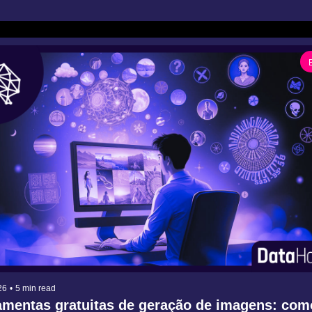
26
•
5 min read
amentas gratuitas de geração de imagens: como