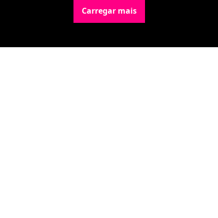
Carregar mais
Newsletter Data Hackers: 
Gratuita, sem spam, sem 
paywall.
Acompanhe essa todas a 
Inscreva-se
novidades da área de 
dados e IA, na nossa 
Newsletter semanal.
© 2026 Data Hackers, todos os direitos reservados.
Powered by beehiiv