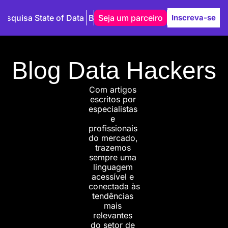
Pesquisa State of Data
Blog
Seja um parceiro
Autores
Inscreva-se
Blog Data Hackers
Com artigos 
escritos por 
especialistas 
e 
profissionais 
do mercado, 
trazemos 
sempre uma 
linguagem 
acessível e 
conectada às 
tendências 
mais 
relevantes 
do setor de 