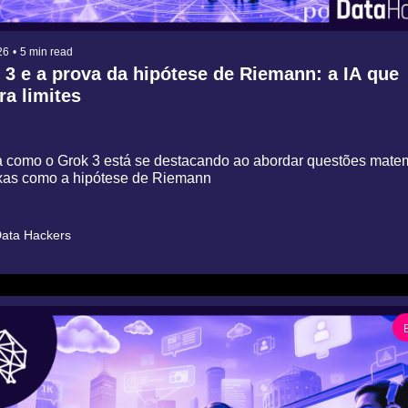
26
•
5 min read
 3 e a prova da hipótese de Riemann: a IA que 
ra limites
 como o Grok 3 está se destacando ao abordar questões matema
as como a hipótese de Riemann
ata Hackers