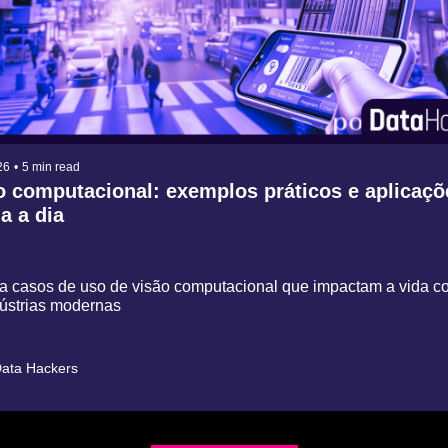
26
•
5 min read
o computacional: exemplos práticos e aplicaçõ
a a dia
a casos de uso de visão computacional que impactam a vida cot
ústrias modernas
ata Hackers