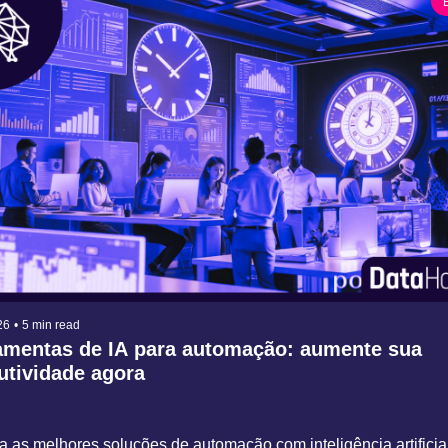
26
•
5 min read
amentas de IA para automação: aumente sua 
utividade agora
 as melhores soluções de automação com inteligência artificial