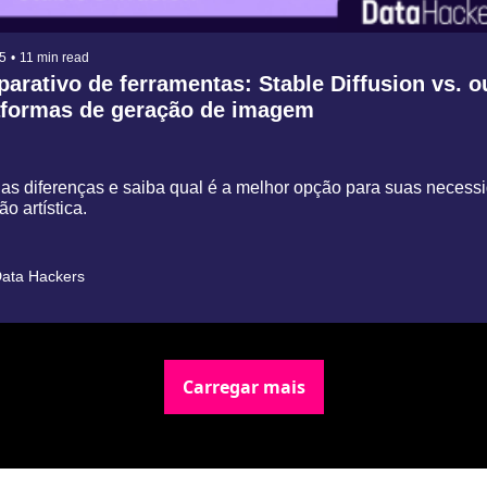
5
•
11 min read
arativo de ferramentas: Stable Diffusion vs. ou
aformas de geração de imagem
as diferenças e saiba qual é a melhor opção para suas necess
̃o artística.
ata Hackers
Carregar mais