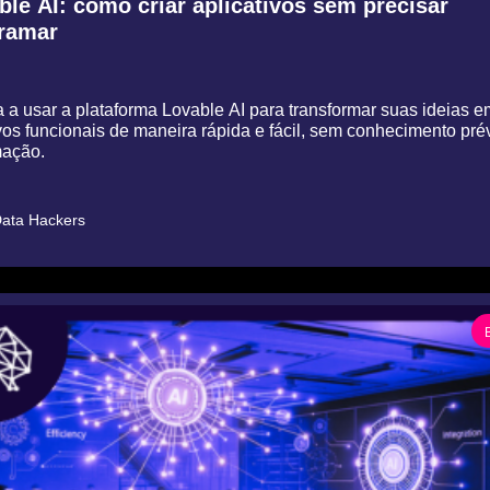
ble AI: como criar aplicativos sem precisar 
ramar
 a usar a plataforma Lovable AI para transformar suas ideias em
vos funcionais de maneira rápida e fácil, sem conhecimento prév
ção.
ata Hackers