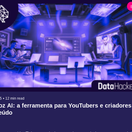
5
•
12 min read
oz AI: a ferramenta para YouTubers e criadores 
eúdo