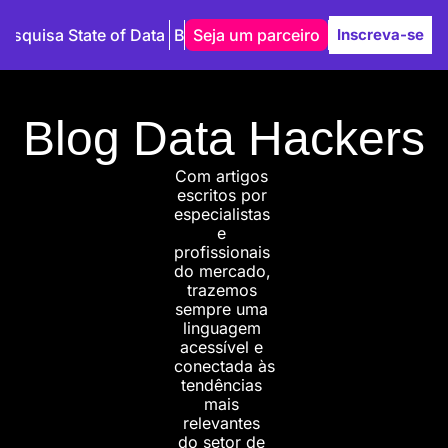
Pesquisa State of Data
Blog
Seja um parceiro
Autores
Inscreva-se
Blog Data Hackers
Com artigos 
escritos por 
especialistas 
e 
profissionais 
do mercado, 
trazemos 
sempre uma 
linguagem 
acessível e 
conectada às 
tendências 
mais 
relevantes 
do setor de 