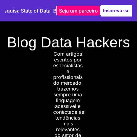
Pesquisa State of Data
Blog
Seja um parceiro
Autores
Inscreva-se
Blog Data Hackers
Com artigos 
escritos por 
especialistas 
e 
profissionais 
do mercado, 
trazemos 
sempre uma 
linguagem 
acessível e 
conectada às 
tendências 
mais 
relevantes 
do setor de 