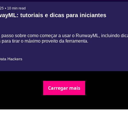
025
•
10 min read
ayML: tutoriais e dicas para iniciantes
 passo sobre como começar a usar o RunwayML, incluindo dica
 para tirar o máximo proveito da ferramenta.
ata Hackers
Carregar mais
Newsletter Data Hackers: 