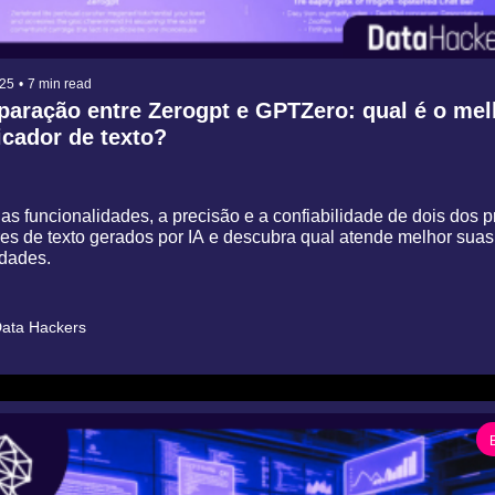
025
•
7 min read
aração entre Zerogpt e GPTZero: qual é o melh
icador de texto?
as funcionalidades, a precisão e a confiabilidade de dois dos pr
res de texto gerados por IA e descubra qual atende melhor suas 
dades.
ata Hackers