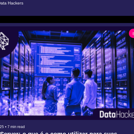
ata Hackers
025
•
7 min read
erver: o que é e como utilizar para suas 