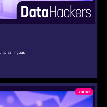
tiplas línguas
Blog post