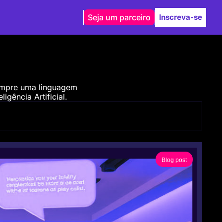
Seja um parceiro
Inscreva-se
empre uma linguagem 
igência Artificial.
Blog post