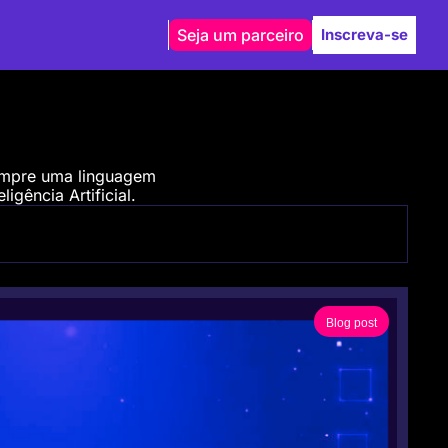
Seja um parceiro
Inscreva-se
empre uma linguagem 
igência Artificial.
Blog post