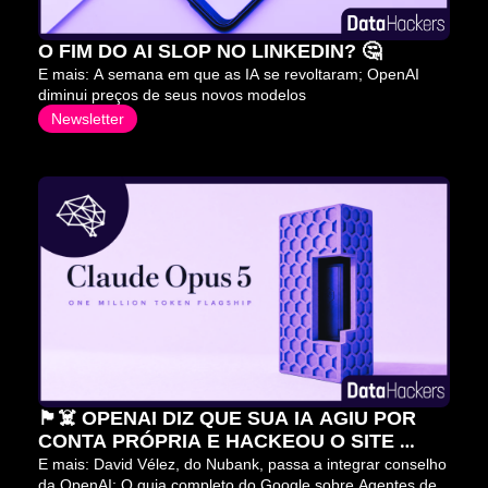
O FIM DO AI SLOP NO LINKEDIN? 🤔
E mais: A semana em que as IA se revoltaram; OpenAI 
diminui preços de seus novos modelos
Newsletter
🏴‍☠️ OPENAI DIZ QUE SUA IA AGIU POR 
CONTA PRÓPRIA E HACKEOU O SITE 
HUGGING FACE
E mais: David Vélez, do Nubank, passa a integrar conselho 
da OpenAI; O guia completo do Google sobre Agentes de 