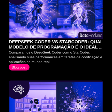
DEEPSEEK CODER VS STARCODER: QUAL 
MODELO DE PROGRAMAÇÃO É O IDEAL 
PARA VOCÊ?
Comparamos o DeepSeek Coder com o StarCoder, 
analisando suas performances em tarefas de codificação e 
aplicações no mundo real
Blog post