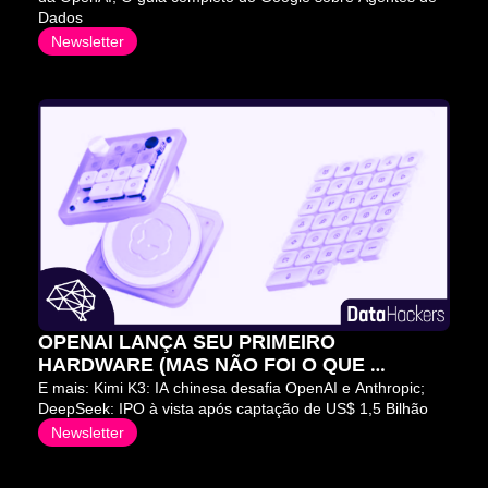
Dados
Newsletter
OPENAI LANÇA SEU PRIMEIRO 
HARDWARE (MAS NÃO FOI O QUE 
QUERÍAMOS) 😬
E mais: Kimi K3: IA chinesa desafia OpenAI e Anthropic; 
DeepSeek: IPO à vista após captação de US$ 1,5 Bilhão
Newsletter