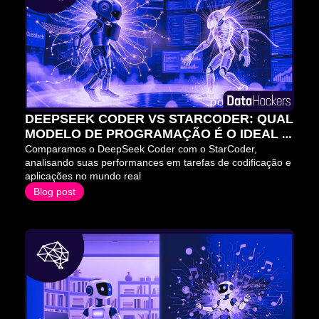
DEEPSEEK CODER VS STARCODER: QUAL 
MODELO DE PROGRAMAÇÃO É O IDEAL 
PARA VOCÊ?
Comparamos o DeepSeek Coder com o StarCoder, 
analisando suas performances em tarefas de codificação e 
aplicações no mundo real
Blog post