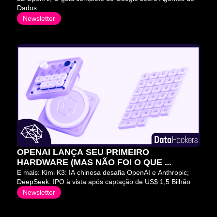
Dados
Newsletter
OPENAI LANÇA SEU PRIMEIRO 
HARDWARE (MAS NÃO FOI O QUE 
QUERÍAMOS) 😬
E mais: Kimi K3: IA chinesa desafia OpenAI e Anthropic; 
DeepSeek: IPO à vista após captação de US$ 1,5 Bilhão
Newsletter