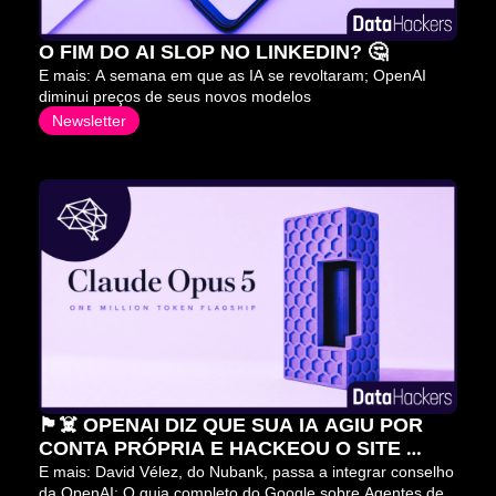
O FIM DO AI SLOP NO LINKEDIN? 🤔
E mais: A semana em que as IA se revoltaram; OpenAI 
diminui preços de seus novos modelos
Newsletter
🏴‍☠️ OPENAI DIZ QUE SUA IA AGIU POR 
CONTA PRÓPRIA E HACKEOU O SITE 
HUGGING FACE
E mais: David Vélez, do Nubank, passa a integrar conselho 
da OpenAI; O guia completo do Google sobre Agentes de 