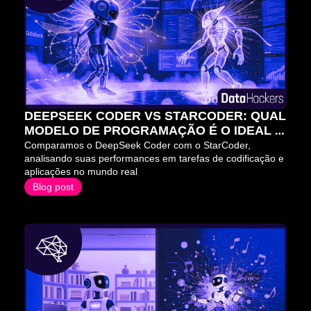
DEEPSEEK CODER VS STARCODER: QUAL 
MODELO DE PROGRAMAÇÃO É O IDEAL 
PARA VOCÊ?
Comparamos o DeepSeek Coder com o StarCoder, 
analisando suas performances em tarefas de codificação e 
aplicações no mundo real
Blog post