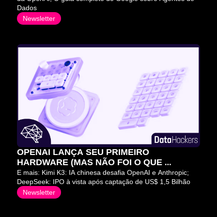
Dados
Newsletter
OPENAI LANÇA SEU PRIMEIRO 
HARDWARE (MAS NÃO FOI O QUE 
QUERÍAMOS) 😬
E mais: Kimi K3: IA chinesa desafia OpenAI e Anthropic; 
DeepSeek: IPO à vista após captação de US$ 1,5 Bilhão
Newsletter