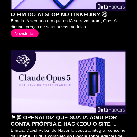
O FIM DO AI SLOP NO LINKEDIN? 🤔
E mais: A semana em que as IA se revoltaram; OpenAI 
diminui preços de seus novos modelos
Newsletter
🏴‍☠️ OPENAI DIZ QUE SUA IA AGIU POR 
CONTA PRÓPRIA E HACKEOU O SITE 
HUGGING FACE
E mais: David Vélez, do Nubank, passa a integrar conselho 
da OpenAI; O guia completo do Google sobre Agentes de 