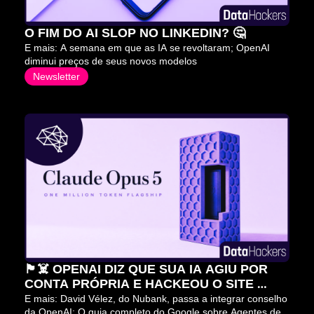
O FIM DO AI SLOP NO LINKEDIN? 🤔
E mais: A semana em que as IA se revoltaram; OpenAI 
diminui preços de seus novos modelos
Newsletter
🏴‍☠️ OPENAI DIZ QUE SUA IA AGIU POR 
CONTA PRÓPRIA E HACKEOU O SITE 
HUGGING FACE
E mais: David Vélez, do Nubank, passa a integrar conselho 
da OpenAI; O guia completo do Google sobre Agentes de 