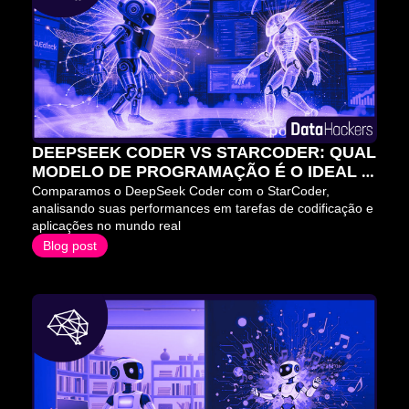
DEEPSEEK CODER VS STARCODER: QUAL 
MODELO DE PROGRAMAÇÃO É O IDEAL 
PARA VOCÊ?
Comparamos o DeepSeek Coder com o StarCoder, 
analisando suas performances em tarefas de codificação e 
aplicações no mundo real
Blog post