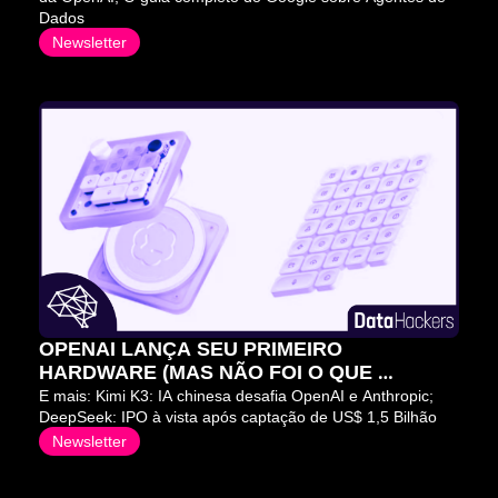
Dados
Newsletter
OPENAI LANÇA SEU PRIMEIRO 
HARDWARE (MAS NÃO FOI O QUE 
QUERÍAMOS) 😬
E mais: Kimi K3: IA chinesa desafia OpenAI e Anthropic; 
DeepSeek: IPO à vista após captação de US$ 1,5 Bilhão
Newsletter