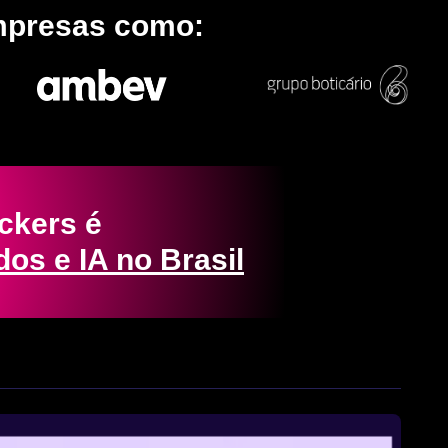
empresas como:
ckers é 
os e IA no Brasil