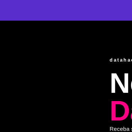
dataha
N
D
Receba s