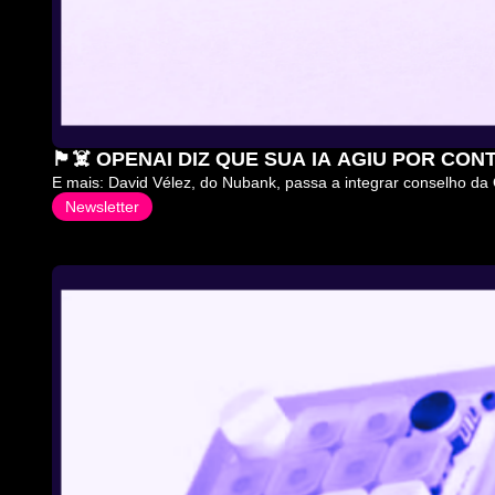
🏴‍☠️ OPENAI DIZ QUE SUA IA AGIU POR CO
E mais: David Vélez, do Nubank, passa a integrar conselho 
Newsletter