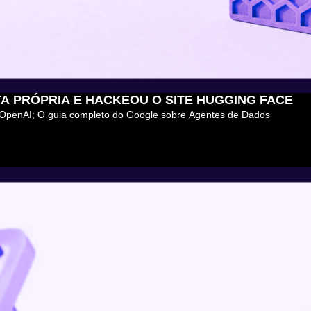
NTA PRÓPRIA E HACKEOU O SITE HUGGING FACE
da OpenAI; O guia completo do Google sobre Agentes de Dados