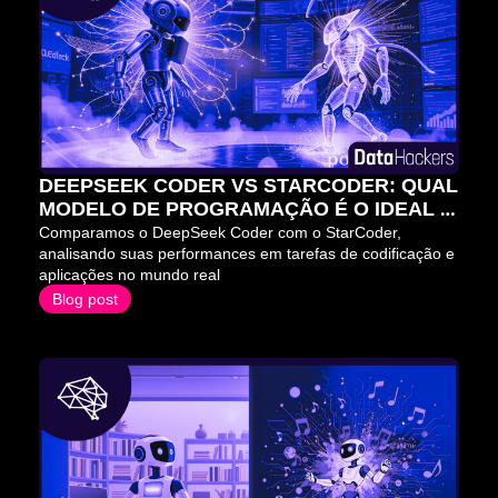
DEEPSEEK CODER VS STARCODER: QUAL 
MODELO DE PROGRAMAÇÃO É O IDEAL 
PARA VOCÊ?
Comparamos o DeepSeek Coder com o StarCoder, 
analisando suas performances em tarefas de codificação e 
aplicações no mundo real
Blog post