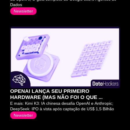
Dados
Newsletter
OPENAI LANÇA SEU PRIMEIRO 
HARDWARE (MAS NÃO FOI O QUE 
QUERÍAMOS) 😬
E mais: Kimi K3: IA chinesa desafia OpenAI e Anthropic; 
DeepSeek: IPO à vista após captação de US$ 1,5 Bilhão
Newsletter