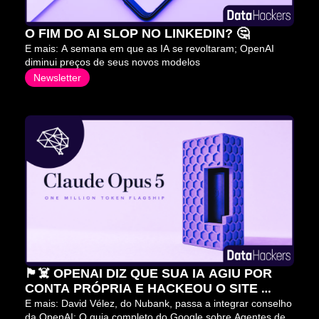
O FIM DO AI SLOP NO LINKEDIN? 🤔
E mais: A semana em que as IA se revoltaram; OpenAI 
diminui preços de seus novos modelos
Newsletter
🏴‍☠️ OPENAI DIZ QUE SUA IA AGIU POR 
CONTA PRÓPRIA E HACKEOU O SITE 
HUGGING FACE
E mais: David Vélez, do Nubank, passa a integrar conselho 
da OpenAI; O guia completo do Google sobre Agentes de 